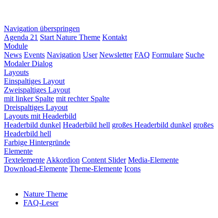
Navigation überspringen
Agenda 21
Start Nature Theme
Kontakt
Module
News
Events
Navigation
User
Newsletter
FAQ
Formulare
Suche
Modaler Dialog
Layouts
Einspaltiges Layout
Zweispaltiges Layout
mit linker Spalte
mit rechter Spalte
Dreispaltiges Layout
Layouts mit Headerbild
Headerbild dunkel
Headerbild hell
großes Headerbild dunkel
großes
Headerbild hell
Farbige Hintergründe
Elemente
Textelemente
Akkordion
Content Slider
Media-Elemente
Download-Elemente
Theme-Elemente
Icons
Nature Theme
FAQ-Leser