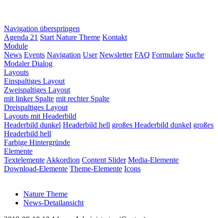
Navigation überspringen
Agenda 21
Start Nature Theme
Kontakt
Module
News
Events
Navigation
User
Newsletter
FAQ
Formulare
Suche
Modaler Dialog
Layouts
Einspaltiges Layout
Zweispaltiges Layout
mit linker Spalte
mit rechter Spalte
Dreispaltiges Layout
Layouts mit Headerbild
Headerbild dunkel
Headerbild hell
großes Headerbild dunkel
großes
Headerbild hell
Farbige Hintergründe
Elemente
Textelemente
Akkordion
Content Slider
Media-Elemente
Download-Elemente
Theme-Elemente
Icons
Nature Theme
News-Detailansicht