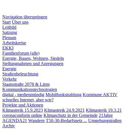
Navigation überspringen
Start
Über uns
Leitbild
Satzung
Plenum
Arbeitskreise
EKKI
Familienforum (alle)
Energie, Bauen, Wohnen, Siedeln
Stellungnahmen und Anregungen
Energie
Straßenbeleuchtung
Verkehr
Staatsstraße 2078 & Lärm
Kommunikationstechnologien
digital - medienmündig
Mobilfunkstrahlung
Kommune AKTIV
schnelles Internet, aber wie?
Projekte und Aktionen
Klimastreik 15.9.2023
Klimastreik 24.9.2021
Klimastreik 19.3.21
coronaconform online
Klimaschutz in der Gemeinde
21Jahre
AGENDA21
Wandern
T50-30-Bedarfsnetz ...
Umgehungstraßen
Archiv